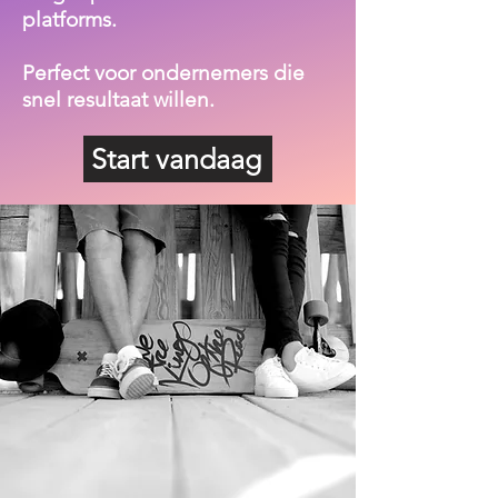
platforms.
Perfect voor ondernemers die
snel resultaat willen.
Start vandaag