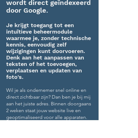
wordt direct geïndexeerd
door Google.
Je krijgt toegang tot een
intuïtieve beheermodule
waarmee je, zonder technische
kennis, eenvoudig zelf
wijzigingen kunt doorvoeren.
Denk aan het aanpassen van
teksten of het toevoegen,
verplaatsen en updaten van
foto's.
Wil je als ondernemer snel online en
direct zichtbaar zijn? Dan ben je bij mij
aan het juiste adres. Binnen doorgaans
2 weken staat jouw website live en
geoptimaliseerd voor alle apparaten.
Daarnaast denk ik graag strategisch
met je mee om je online aanwezigheid
te versterken, bijvoorbeeld via e-